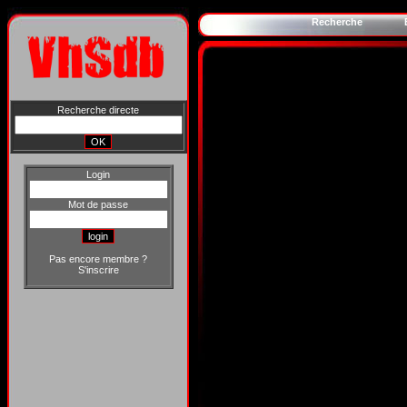
Recherche
Recherche directe
Login
Mot de passe
Pas encore membre ?
S'inscrire