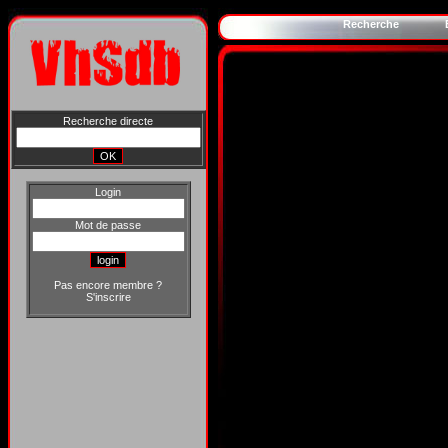
Recherche
Recherche directe
Login
Mot de passe
Pas encore membre ?
S'inscrire