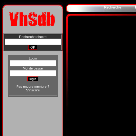
Recherche
Recherche directe
Login
Mot de passe
Pas encore membre ?
S'inscrire