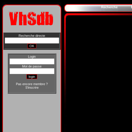
Recherche
Recherche directe
Login
Mot de passe
Pas encore membre ?
S'inscrire