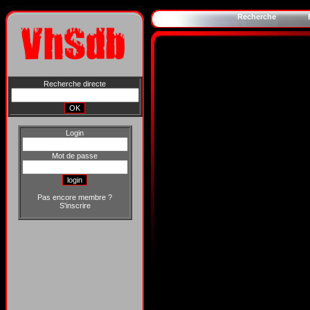
Recherche
Recherche directe
Login
Mot de passe
Pas encore membre ?
S'inscrire