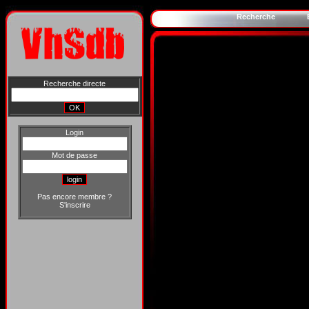
Recherche
Recherche directe
Login
Mot de passe
Pas encore membre ?
S'inscrire