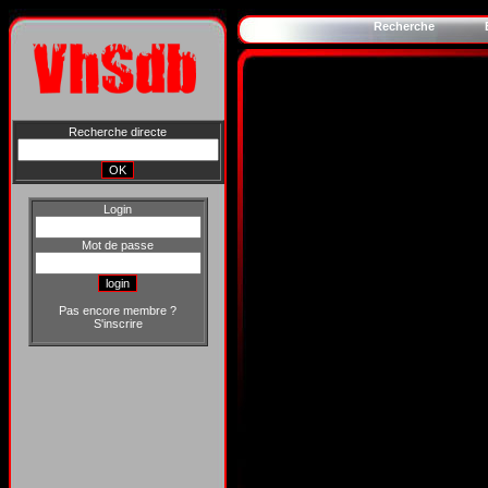
Recherche
Recherche directe
Login
Mot de passe
Pas encore membre ?
S'inscrire