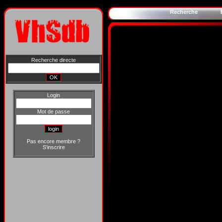
Recherche
Recherche directe
Login
Mot de passe
Pas encore membre ?
S'inscrire