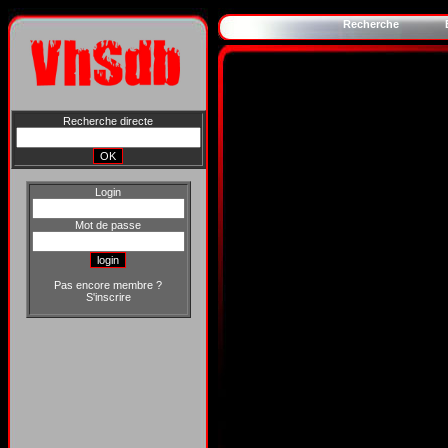
Recherche
Recherche directe
Login
Mot de passe
Pas encore membre ?
S'inscrire