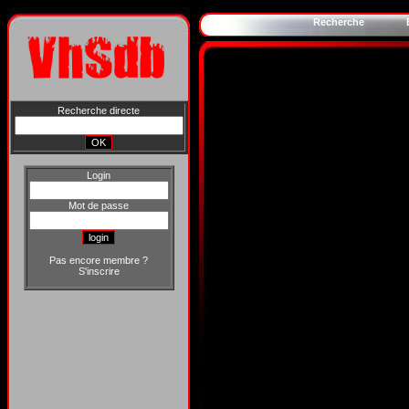
Recherche
Recherche directe
Login
Mot de passe
Pas encore membre ?
S'inscrire