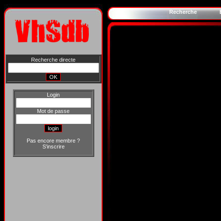
Recherche
Recherche directe
Login
Mot de passe
Pas encore membre ?
S'inscrire