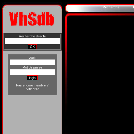
Recherche
Recherche directe
Login
Mot de passe
Pas encore membre ?
S'inscrire