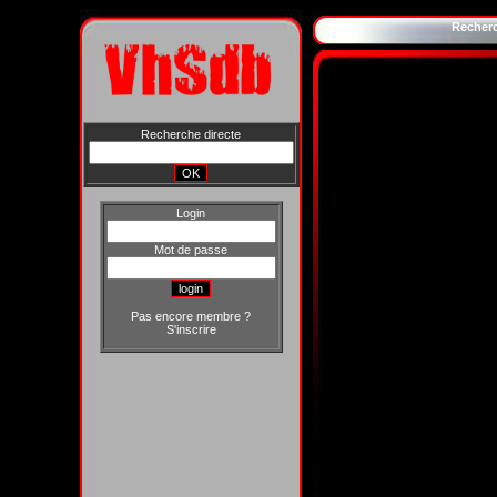
Recher
Recherche directe
Login
Mot de passe
Pas encore membre ?
S'inscrire