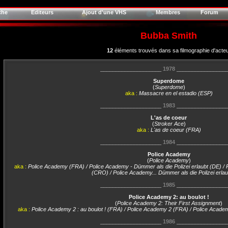
che
Editeurs
Ajout d'une VHS
Membres
Forum
Bubba Smith
12
éléments trouvés dans sa filmographie d'acte
____________________
1978
________________
Superdome
(
Superdome
)
aka :
Massacre en el estadio (ESP)
____________________
1983
________________
L'as de coeur
(
Stroker Ace
)
aka :
L'as de coeur (FRA)
____________________
1984
________________
Police Academy
(
Police Academy
)
aka :
Police Academy (FRA) / Police Academy - Dümmer als die Polizei erlaubt (DE) / P
(CRO) / Police Academy... Dümmer als die Polizei erla
____________________
1985
________________
Police Academy 2: au boulot !
(
Police Academy 2: Their First Assignment
)
aka :
Police Academy 2 : au boulot ! (FRA) / Police Academy 2 (FRA) / Police Academy 
____________________
1986
________________