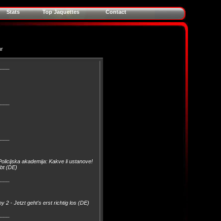
Stats
Top Jaquettes
Contact
ur
____
____
____
olicijska akademija: Kakve li ustanove!
ubt (DE)
____
2 - Jetzt geht's erst richtig los (DE)
____