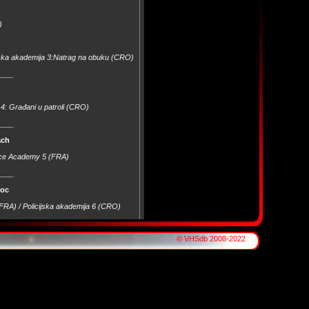
)
ijska akademija 3:Natrag na obuku (CRO)
____
4: Građani u patroli (CRO)
____
ach
ice Academy 5 (FRA)
____
hoc
(FRA) / Policijska akademija 6 (CRO)
____
© VHSdb 2008-2022
)
____