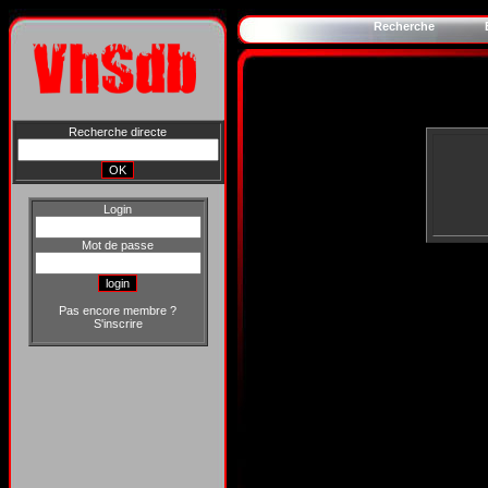
Recherche
Recherche directe
Login
Mot de passe
Pas encore membre ?
S'inscrire