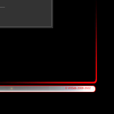
____
© VHSdb 2008-2022