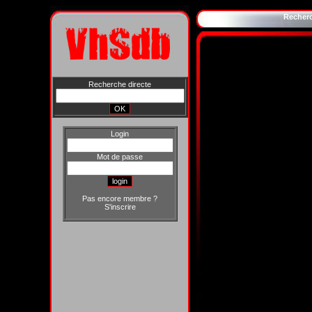
Recher
Recherche directe
Login
Mot de passe
Pas encore membre ?
S'inscrire