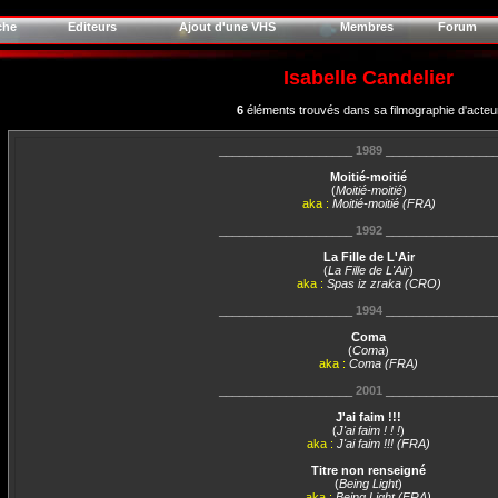
che
Editeurs
Ajout d'une VHS
Membres
Forum
Isabelle Candelier
6
éléments trouvés dans sa filmographie d'acteu
____________________
1989
________________
Moitié-moitié
(
Moitié-moitié
)
aka :
Moitié-moitié (FRA)
____________________
1992
________________
La Fille de L'Air
(
La Fille de L'Air
)
aka :
Spas iz zraka (CRO)
____________________
1994
________________
Coma
(
Coma
)
aka :
Coma (FRA)
____________________
2001
________________
J'ai faim !!!
(
J'ai faim ! ! !
)
aka :
J'ai faim !!! (FRA)
Titre non renseigné
(
Being Light
)
aka :
Being Light (FRA)