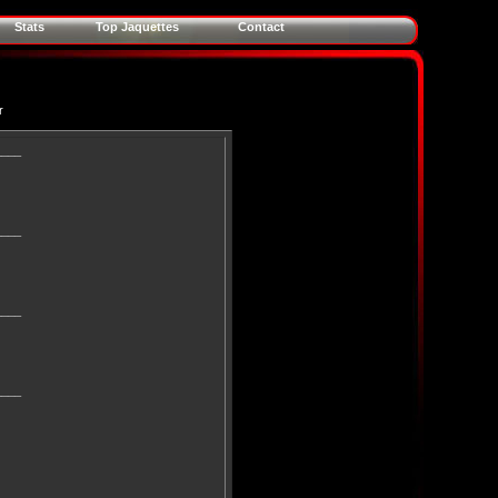
Stats
Top Jaquettes
Contact
r
____
____
____
____