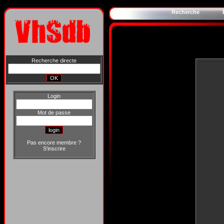
Recherche
Recherche directe
Login
Mot de passe
Pas encore membre ?
S'inscrire