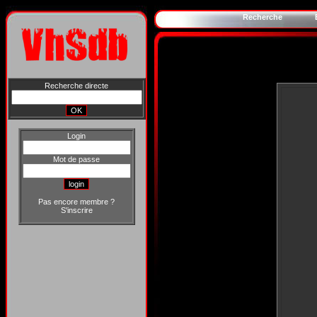
Recherche
Recherche directe
Login
Mot de passe
Pas encore membre ?
S'inscrire