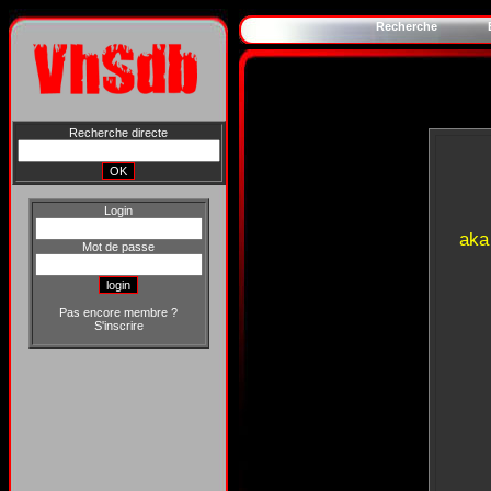
Recherche
Recherche directe
Login
aka
Mot de passe
Pas encore membre ?
S'inscrire