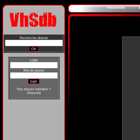
Recherche
Recherche directe
Login
Mot de passe
Pas encore membre ?
S'inscrire