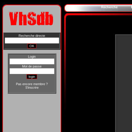
Recherche
Recherche directe
Login
Mot de passe
Pas encore membre ?
S'inscrire