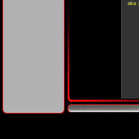
aka 
ak