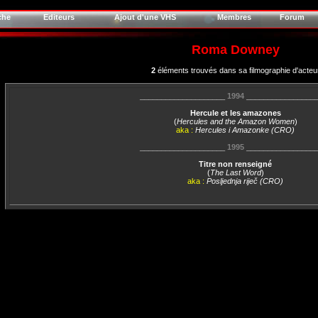
che
Editeurs
Ajout d'une VHS
Membres
Forum
Roma Downey
2
éléments trouvés dans sa filmographie d'acteu
____________________
1994
________________
Hercule et les amazones
(
Hercules and the Amazon Women
)
aka :
Hercules i Amazonke (CRO)
____________________
1995
________________
Titre non renseigné
(
The Last Word
)
aka :
Posljednja riječ (CRO)