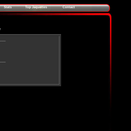
Stats
Top Jaquettes
Contact
r
____
____