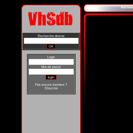
Recher
Recherche directe
Login
Mot de passe
Pas encore membre ?
S'inscrire