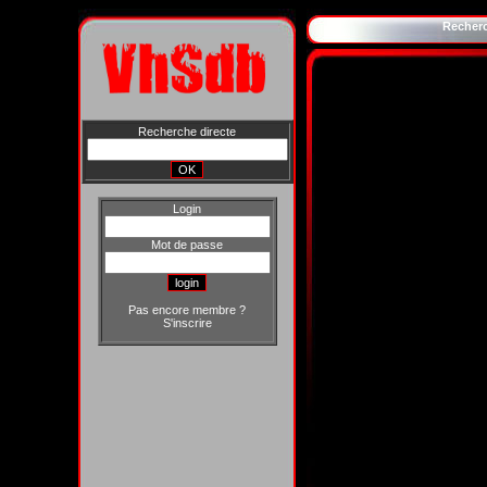
Recher
Recherche directe
Login
Mot de passe
Pas encore membre ?
S'inscrire