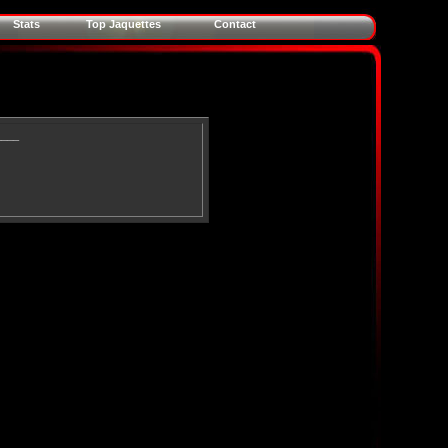
Stats
Top Jaquettes
Contact
____