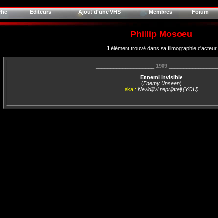
che
Editeurs
Ajout d'une VHS
Membres
Forum
Phillip Mosoeu
1
élément trouvé dans sa filmographie d'acteur
____________________
1989
________________
Ennemi invisible
(
Enemy Unseen
)
aka :
Nevidljivi neprijatelj (YOU)