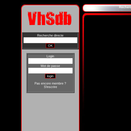
Recher
Recherche directe
Login
Mot de passe
Pas encore membre ?
S'inscrire