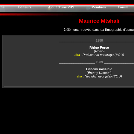
che
Editeurs
Ajout d'une VHS
Membres
Forum
Maurice Mtshali
2
éléments trouvés dans sa filmographie d'acteu
____________________
1988
________________
Rhino Force
(
Rhino
)
aka :
Prokletstvo nosoroga (YOU)
____________________
1989
________________
Ennemi invisible
(
Enemy Unseen
)
aka :
Nevidljivi neprijatelj (YOU)