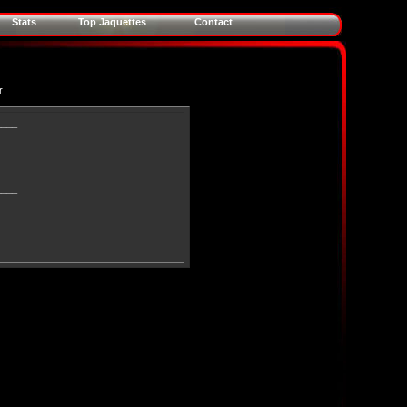
Stats
Top Jaquettes
Contact
r
____
____