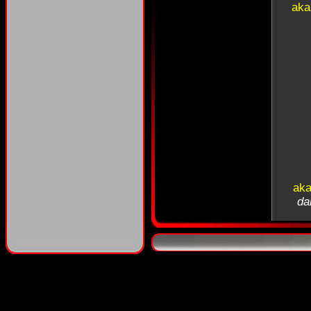
aka
aka
da