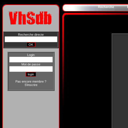
Recherche
Recherche directe
Login
Mot de passe
Pas encore membre ?
S'inscrire