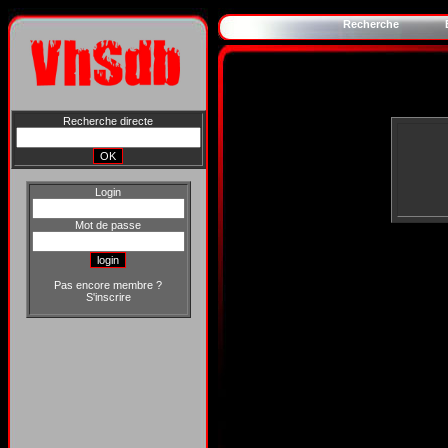
Recherche
Recherche directe
Login
Mot de passe
Pas encore membre ?
S'inscrire