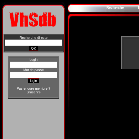
Recherche
Recherche directe
Login
Mot de passe
Pas encore membre ?
S'inscrire