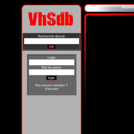
Recher
Recherche directe
Login
Mot de passe
Pas encore membre ?
S'inscrire