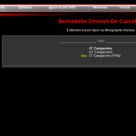
che
Editeurs
Ajout d'une VHS
Membres
Forum
Bernadette Dinorah De Carva
1
élément trouvé dans sa filmographie d'acteur
____________________
1969
________________
O' Cangaceiro
(
O' Cangaceiro
)
aka :
O' Cangaceiro (FRA)