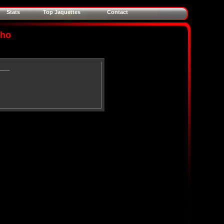
Stats
Top Jaquettes
Contact
lho
____