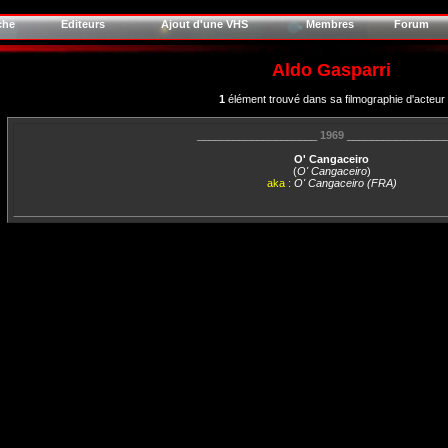
che
Editeurs
Ajout d'une VHS
Membres
Forum
Aldo Gasparri
1
élément trouvé dans sa filmographie d'acteur
____________________
1969
________________
O' Cangaceiro
(
O' Cangaceiro
)
aka :
O' Cangaceiro (FRA)