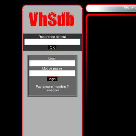
Recher
Recherche directe
Login
Mot de passe
Pas encore membre ?
S'inscrire