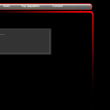
Stats
Top Jaquettes
Contact
____