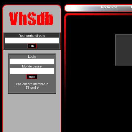
Recherche
Recherche directe
Login
Mot de passe
Pas encore membre ?
S'inscrire