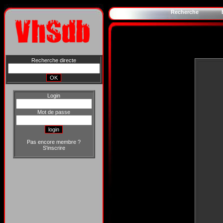
Recherche
Recherche directe
Login
Mot de passe
Pas encore membre ?
S'inscrire