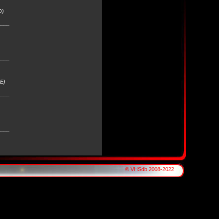
O)
____
____
DE)
____
____
____
© VHSdb 2008-2022
____