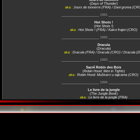
(
Days of Thunder
)
aka :
Jours de tonnerre (FRA) / Dani groma (CR
____________________
1991
________________
Hot Shots !
(
Hot Shots !
)
aka :
Hot Shots ! (FRA) / Kakvi frajeri (CRO)
____________________
1992
________________
Dracula
(
Dracula
)
aka :
Dracula (FRA) / Dracula (CRO) / Dracula (
____________________
1993
________________
Sacré Robin des Bois
(
Robin Hood: Men in Tights
)
aka :
Robin Hood: Muškarci u tajicama (CRO)
____________________
1994
________________
Le livre de la jungle
(
The Jungle Book
)
aka :
Le livre de la jungle (FRA)
____________________
1996
________________
Twister
(
Twister
)
aka :
Twister (CRO)
____________________
1997
________________
Le collectionneur
(
Kiss the Girls
)