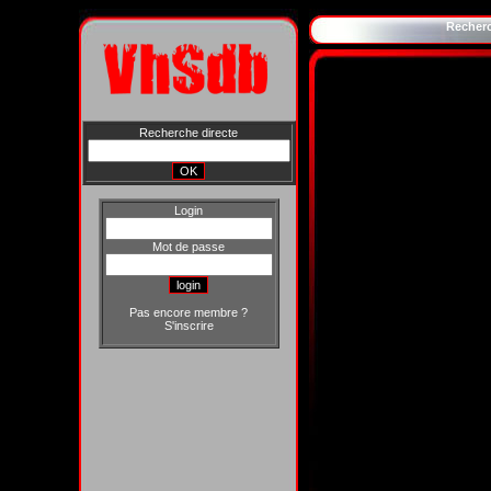
Recher
Recherche directe
Login
Mot de passe
Pas encore membre ?
S'inscrire