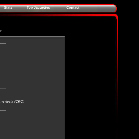
Stats
Top Jaquettes
Contact
ur
____
____
____
a nevjesta (CRO)
____
____