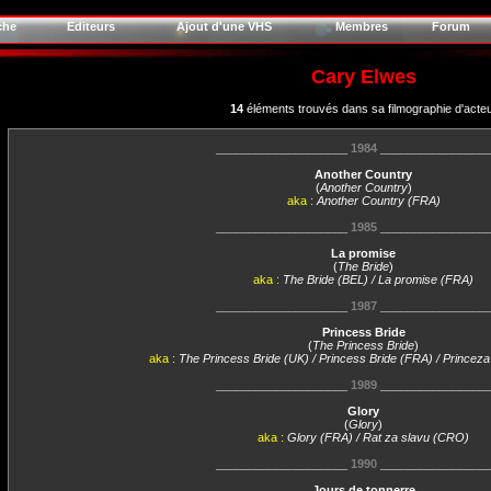
che
Editeurs
Ajout d'une VHS
Membres
Forum
Cary Elwes
14
éléments trouvés dans sa filmographie d'acte
____________________
1984
________________
Another Country
(
Another Country
)
aka :
Another Country (FRA)
____________________
1985
________________
La promise
(
The Bride
)
aka :
The Bride (BEL) / La promise (FRA)
____________________
1987
________________
Princess Bride
(
The Princess Bride
)
aka :
The Princess Bride (UK) / Princess Bride (FRA) / Princez
____________________
1989
________________
Glory
(
Glory
)
aka :
Glory (FRA) / Rat za slavu (CRO)
____________________
1990
________________
Jours de tonnerre