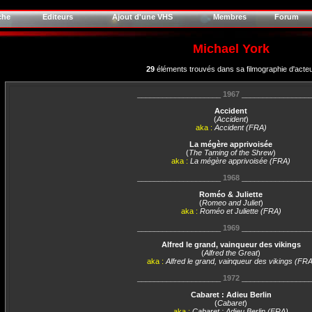
che
Editeurs
Ajout d'une VHS
Membres
Forum
Michael York
29
éléments trouvés dans sa filmographie d'acte
____________________
1967
________________
Accident
(
Accident
)
aka :
Accident (FRA)
La mégère apprivoisée
(
The Taming of the Shrew
)
aka :
La mégère apprivoisée (FRA)
____________________
1968
________________
Roméo & Juliette
(
Romeo and Juliet
)
aka :
Roméo et Juliette (FRA)
____________________
1969
________________
Alfred le grand, vainqueur des vikings
(
Alfred the Great
)
aka :
Alfred le grand, vainqueur des vikings (FRA
____________________
1972
________________
Cabaret : Adieu Berlin
(
Cabaret
)
aka :
Cabaret : Adieu Berlin (FRA)