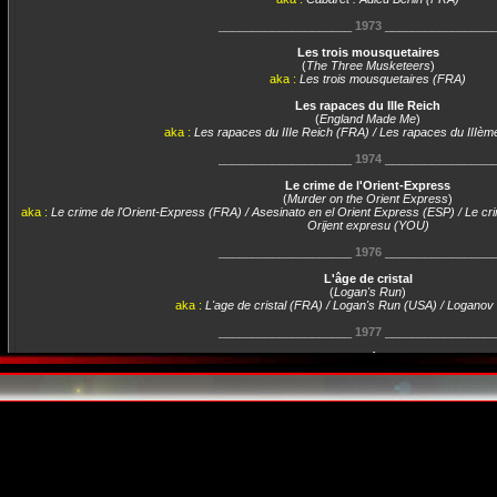
____________________
1973
________________
Les trois mousquetaires
(
The Three Musketeers
)
aka :
Les trois mousquetaires (FRA)
Les rapaces du IIIe Reich
(
England Made Me
)
aka :
Les rapaces du IIIe Reich (FRA) / Les rapaces du IIIè
____________________
1974
________________
Le crime de l'Orient-Express
(
Murder on the Orient Express
)
aka :
Le crime de l'Orient-Express (FRA) / Asesinato en el Orient Express (ESP) / Le cr
Orijent expresu (YOU)
____________________
1976
________________
L'âge de cristal
(
Logan's Run
)
aka :
L'age de cristal (FRA) / Logan's Run (USA) / Loganov
____________________
1977
________________
Mon beau légionnaire
(
The Last Remake of Beau Geste
)
aka :
Mon beau légionnaire (FRA)
L'Ile du Docteur Moreau
(
The Island of Dr. Moreau
)
aka :
L'Ile du Docteur Moreau (FRA) / L'île du Dr. Moreau (FRA) / Het e
____________________
1978
________________
Titre non renseigné