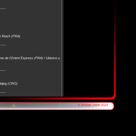
____
me Reich (FRA)
____
ime de l'Orient Express (FRA) / Ubistvo u
____
 bijeg (CRO)
____
© VHSdb 2008-2022
iland van Dr. Moreau (NL)
____