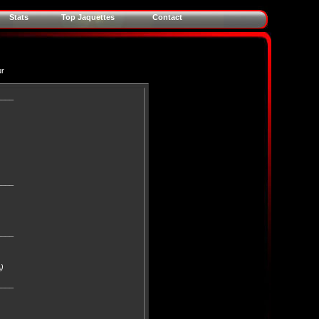
Stats
Top Jaquettes
Contact
ur
____
____
____
)
____