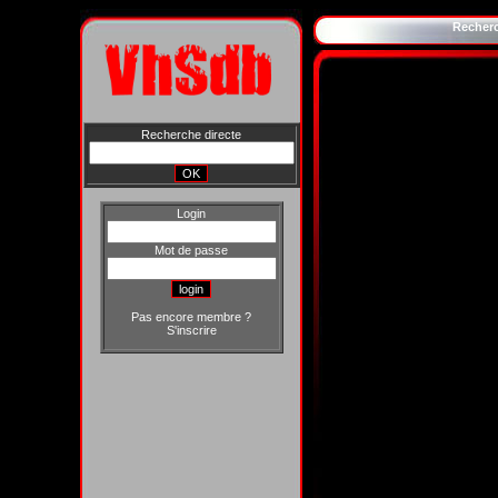
Recher
Recherche directe
Login
Mot de passe
Pas encore membre ?
S'inscrire