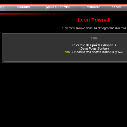
che
Editeurs
Ajout d'une VHS
Membres
Forum
Leon Pownall
1
élément trouvé dans sa filmographie d'acteur
____________________
1989
________________
Le cercle des poètes disparus
(
Dead Poets Society
)
aka :
Le cercle des poètes disparus (FRA)