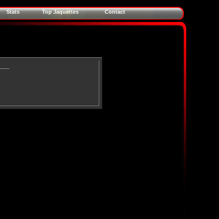
Stats
Top Jaquettes
Contact
____