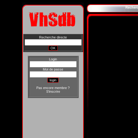
Recher
Recherche directe
Login
Mot de passe
Pas encore membre ?
S'inscrire