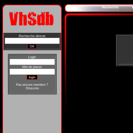
Recherche
Recherche directe
Login
Mot de passe
Pas encore membre ?
S'inscrire