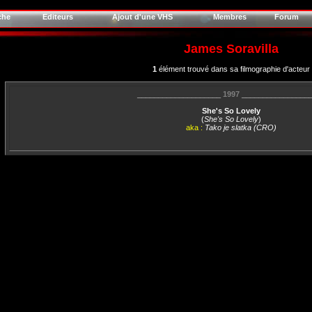
che
Editeurs
Ajout d'une VHS
Membres
Forum
James Soravilla
1
élément trouvé dans sa filmographie d'acteur
____________________
1997
________________
She's So Lovely
(
She's So Lovely
)
aka :
Tako je slatka (CRO)