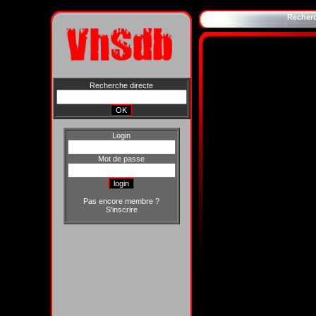
Recher
Recherche directe
Login
Mot de passe
Pas encore membre ?
S'inscrire