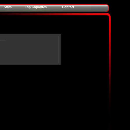
Stats
Top Jaquettes
Contact
____