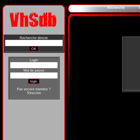
Recherche
Recherche directe
Login
Mot de passe
Pas encore membre ?
S'inscrire