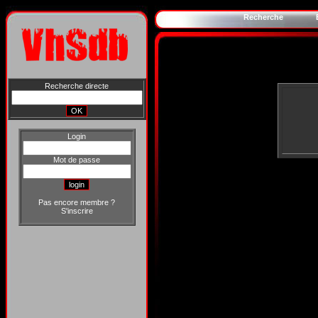
Recherche
Recherche directe
Login
Mot de passe
Pas encore membre ?
S'inscrire