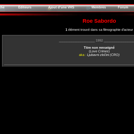
che
Editeurs
Ajout d'une VHS
Membres
Forum
Roe Sabordo
1
élément trouvé dans sa filmographie d'acteur
____________________
1992
________________
Titre non renseigné
(
Love Crimes
)
aka :
Ljubavni zločini (CRO)