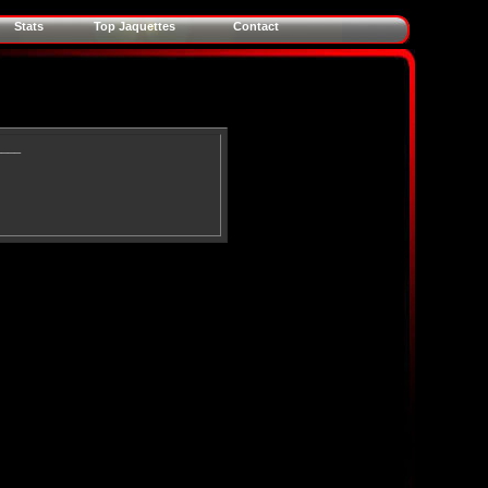
Stats
Top Jaquettes
Contact
____