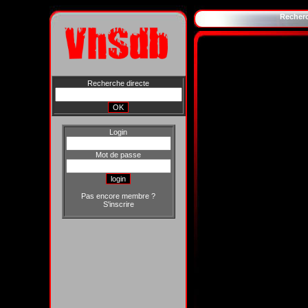
Recher
Recherche directe
Login
Mot de passe
Pas encore membre ?
S'inscrire