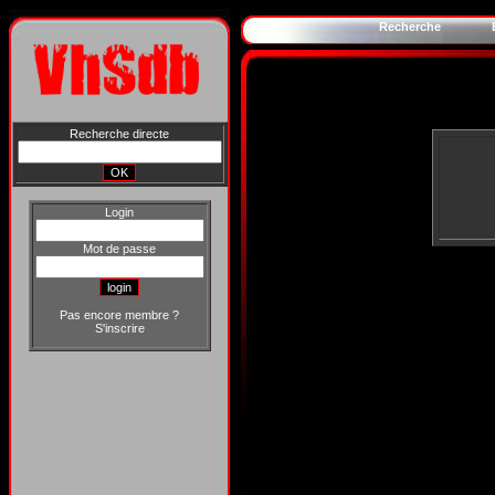
Recherche
Recherche directe
Login
Mot de passe
Pas encore membre ?
S'inscrire