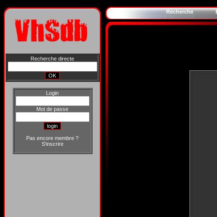
Recherche
Recherche directe
Login
Mot de passe
Pas encore membre ?
S'inscrire