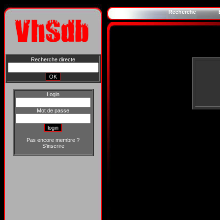
Recherche
Recherche directe
Login
Mot de passe
Pas encore membre ?
S'inscrire