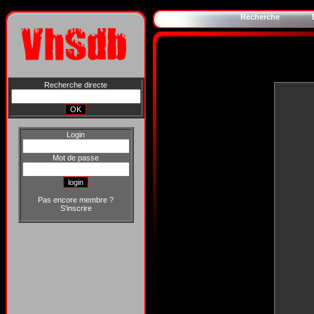
Recherche
Recherche directe
Login
Mot de passe
Pas encore membre ?
S'inscrire