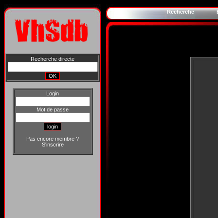
Recherche
Recherche directe
Login
Mot de passe
Pas encore membre ?
S'inscrire