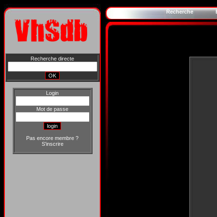
Recherche
Recherche directe
Login
Mot de passe
Pas encore membre ?
S'inscrire