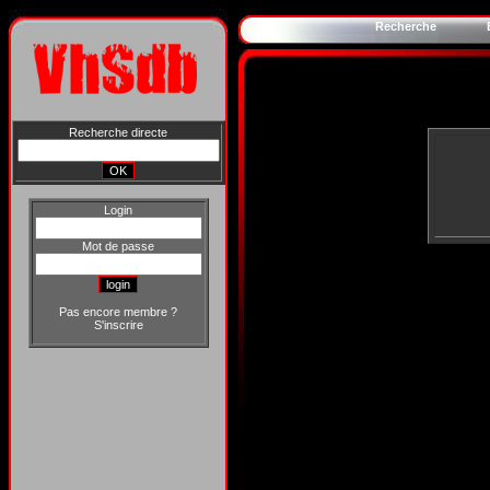
Recherche
Recherche directe
Login
Mot de passe
Pas encore membre ?
S'inscrire