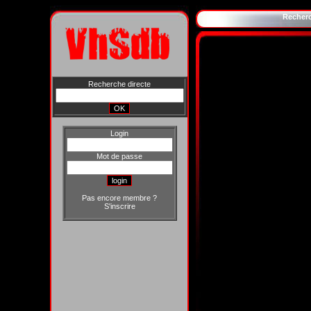
Recher
Recherche directe
Login
Mot de passe
Pas encore membre ?
S'inscrire