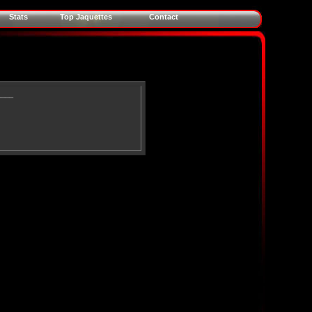
Stats
Top Jaquettes
Contact
____