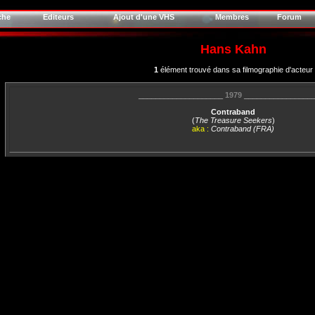
che
Editeurs
Ajout d'une VHS
Membres
Forum
Hans Kahn
1
élément trouvé dans sa filmographie d'acteur
____________________
1979
________________
Contraband
(
The Treasure Seekers
)
aka :
Contraband (FRA)