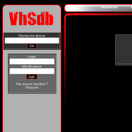
Recherche
Recherche directe
Login
Mot de passe
Pas encore membre ?
S'inscrire