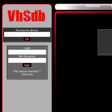
Recherche
Recherche directe
Login
Mot de passe
Pas encore membre ?
S'inscrire