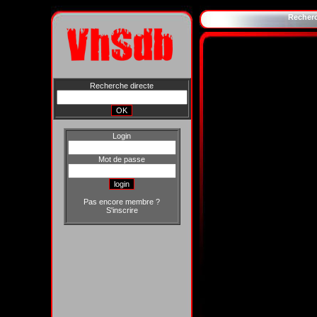
Recher
Recherche directe
Login
Mot de passe
Pas encore membre ?
S'inscrire