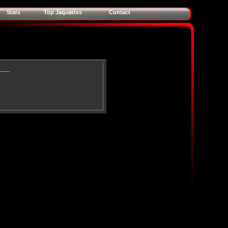
Stats
Top Jaquettes
Contact
____