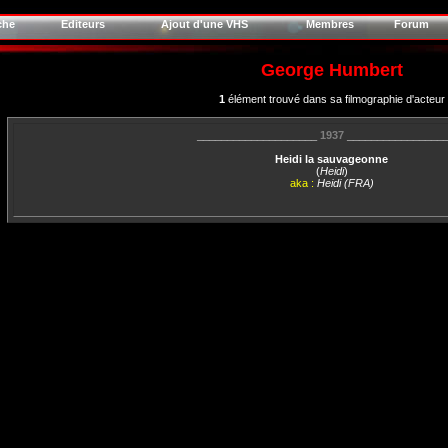
che
Editeurs
Ajout d'une VHS
Membres
Forum
George Humbert
1
élément trouvé dans sa filmographie d'acteur
____________________
1937
________________
Heidi la sauvageonne
(
Heidi
)
aka :
Heidi (FRA)