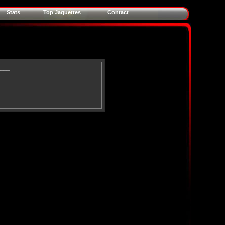
Stats
Top Jaquettes
Contact
____