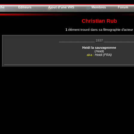
che
Editeurs
Ajout d'une VHS
Membres
Forum
Christian Rub
1
élément trouvé dans sa filmographie d'acteur
____________________
1937
________________
Heidi la sauvageonne
(
Heidi
)
aka :
Heidi (FRA)