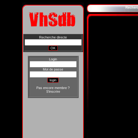
Recher
Recherche directe
Login
Mot de passe
Pas encore membre ?
S'inscrire